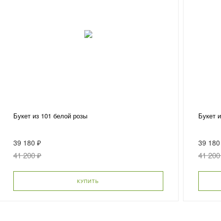
Букет из 101 белой розы
Букет и
39 180 ₽
39 180
41 200 ₽
41 200
КУПИТЬ