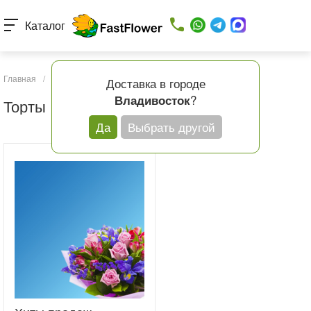
Каталог
Главная
/
Каталог товаров
/
Подарки и шары
/
Торты
Доставка в городе
?
Владивосток
Торты
Да
Выбрать другой