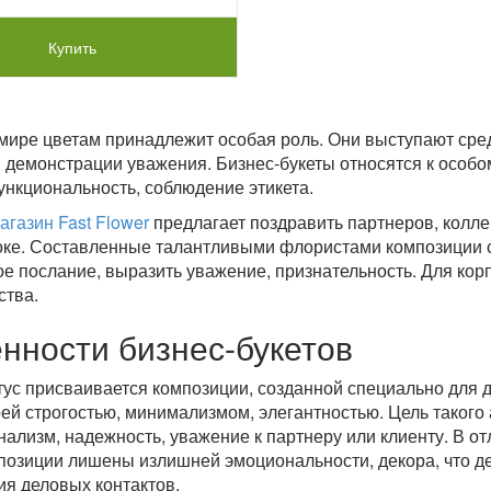
Купить
мире цветам принадлежит особая роль. Они выступают сре
 демонстрации уважения. Бизнес-букеты относятся к особо
функциональность, соблюдение этикета.
агазин Fast Flower
предлагает поздравить партнеров, коллег
ке. Составленные талантливыми флористами композиции с
е послание, выразить уважение, признательность. Для ко
ства.
нности бизнес-букетов
тус присваивается композиции, созданной специально для д
ей строгостью, минимализмом, элегантностью. Цель такого
ализм, надежность, уважение к партнеру или клиенту. В от
позиции лишены излишней эмоциональности, декора, что д
я деловых контактов.