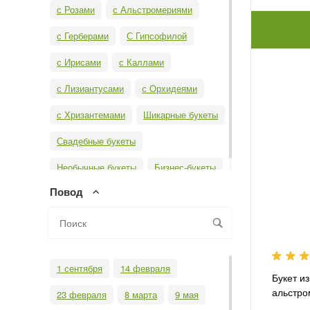
с Розами
с Альстромериями
с Герберами
С Гипсофилой
с Ирисами
с Каллами
с Лизиантусами
с Орхидеями
с Хризантемами
Шикарные букеты
Свадебные букеты
Необычные букеты
Бизнес-букеты
Повод
1 сентября
14 февраля
Букет из
альстро
23 февраля
8 марта
9 мая