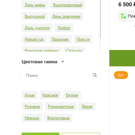
6 500 
День мамы
Выздоравливай
Выпускной
День рождения
День учителя
Люблю
Новый год
Праздник
Прости
Рождение ребенка
Свадьба
Цветовая гамма
Юбилей
Хит
Алые
Красные
Белые
Розовые
Разноцветные
Яркие
Нежные
Фиолетовые