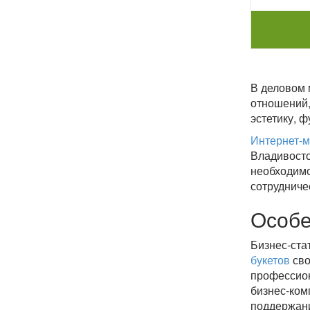
В деловом 
отношений,
эстетику, 
Интернет-м
Владивосто
необходимо
сотрудниче
Особе
Бизнес-ста
букетов
сво
профессион
бизнес-ком
поддержани