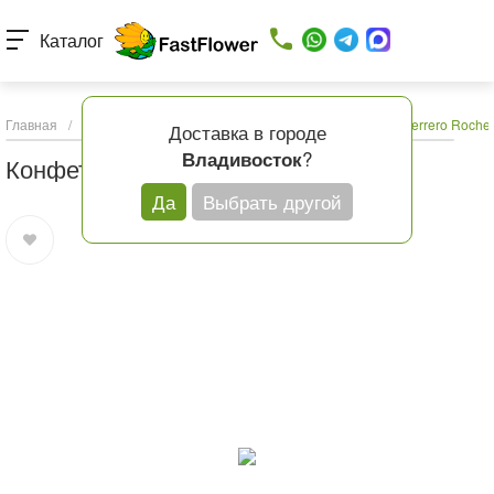
Каталог
Главная
/
Каталог товаров
/
Подарки и шары
/
Конфеты Ferrero Roche 
Доставка в городе
?
Владивосток
Конфеты Ferrero Roche 125 г
Да
Выбрать другой