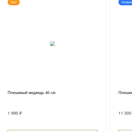
Хит
Новин
Плюшевый медведь 40 см
Плюшев
1 990 ₽
11 300