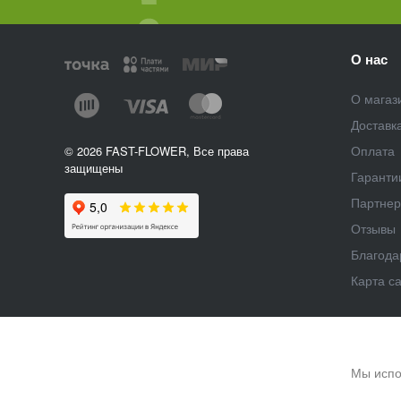
О нас
О магаз
Доставк
Оплата
© 2026 FAST-FLOWER, Все права
защищены
Гаранти
Партне
Отзывы
Благода
Карта с
Мы испо