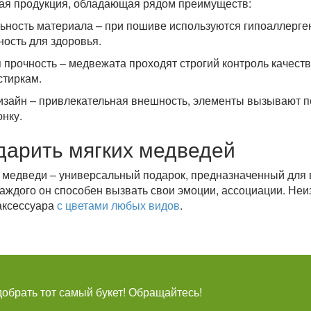
ая продукция, обладающая рядом преимуществ:
ьность материала – при пошиве используются гипоаллерге
ность для здоровья.
прочность – медвежата проходят строгий контроль качества,
стиркам.
изайн – привлекательная внешность, элементы вызывают п
нку.
дарить мягких медведей
едведи – универсальный подарок, предназначенный для вс
каждого он способен вызвать свои эмоции, ассоциации. Не
аксессуара
с цветами любых видов
.
брать тот самый букет! Обращайтесь!