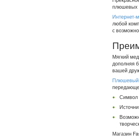
плюшевых м
Интернет-м
любой комп
с возможно
Преим
Мягкий мед
дополняя б
вашей друж
Плюшевый 
передающе
Символ 
Источни
Возможн
творчес
Магазин Fa