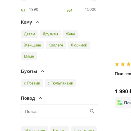
от
до
Кому
Детям
Друзьям
Жене
Женщине
Коллеге
Любимой
Маме
Букеты
Плюшев
с Розами
с Тюльпанами
1 990 
Повод
14 февраля
8 марта
День мамы