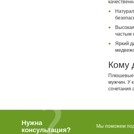
качественн
Натурал
безопас
Высокая 
частым 
Яркий д
медвежо
Кому 
Плюшевые м
мужчин. У 
сочетания 
Нужна
Мы поможем подо
консультация?