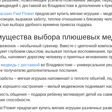
едведей с доставкой во Владивостоке в дополнение к буке
агазин Fast Flower
предлагает купить мягкие игрушки – мед
озиции, выражая заботу, теплое отношение к близкому чел
стью выбора удобного времени привоза подарка.
ущества выбора плюшевых мед
вежонок – необычный сувенир. Вместе с цветочной композ
укет глубоким смыслом, вызывая теплые воспоминания, пр
бы, напомнит дорогому человеку о приятных мгновениях пр
медведь с доставкой
во Владивостоке – универсальное р
е получателю дополнительные послания:
заботы – мягкая игрушка напоминает о теплоте объятий, по
к хорошего настроения – милый медвежонок поднимает нас
ость общения – подарок ребенку мотивирует детей на совм
кие способности.
st Flower предлагает купить мягкие игрушки различных разм