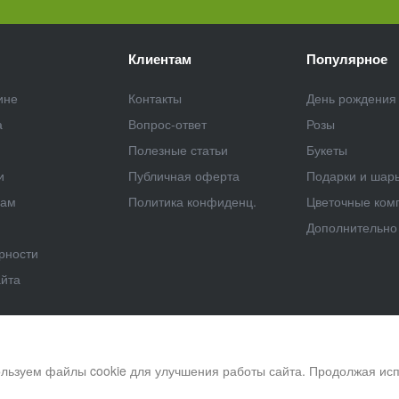
Клиентам
Популярное
ине
Контакты
День рождения
а
Вопрос-ответ
Розы
Полезные статьи
Букеты
и
Публичная оферта
Подарки и шар
рам
Политика конфиденц.
Цветочные ком
Дополнительно 
рности
айта
льзуем файлы cookie для улучшения работы сайта. Продолжая исп