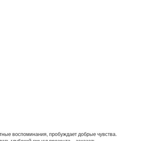
тные воспоминания, пробуждает добрые чувства.
ать глубокий смысл презента – заказать